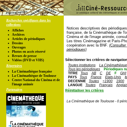
Recherches spécifiques dans les
collections
Notices descriptives des périodique
Affiches
française, de la Cinémathèque de To
Archives
Cinéma et de l'image animée, consul
Articles de périodiques
Les titres Cinémagazine et Paris-Ph
Dessins
coopération avec la BNF.
(Consulter 
Ouvrages
périodiques)
Photos en accés réservé
Revues de presse
Sélectionner les critères de navigation
Vidéos (DVD et VHS)
Toutes institutions
La Cinémathèque 
Répertoires
Tous les périodiques
Périodiques n
La Cinémathèque française
TITRE
Tous
AB
C
DE
F
GHI
La Cinémathèque de Toulouse
PAYS
Tous
France
Etats-Unis
I
Centre National du Cinéma et de
DECENNIE
Toutes
<1900
1900
l'image animée
LANGUE
Toutes
Français
Anglai
Partenaires
Réinitialiser les critères
La Cinémathèque de Toulouse - 0 péri