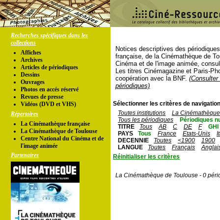
Recherches spécifiques dans les
collections
Notices descriptives des périodique
Affiches
française, de la Cinémathèque de To
Archives
Cinéma et de l'image animée, consul
Articles de périodiques
Les titres Cinémagazine et Paris-Ph
Dessins
coopération avec la BNF.
(Consulter 
Ouvrages
périodiques)
Photos en accés réservé
Revues de presse
Sélectionner les critères de navigation
Vidéos (DVD et VHS)
Toutes institutions
La Cinémathèque 
Répertoires
Tous les périodiques
Périodiques n
La Cinémathèque française
TITRE
Tous
AB
C
DE
F
GHI
La Cinémathèque de Toulouse
PAYS
Tous
France
Etats-Unis
I
Centre National du Cinéma et de
DECENNIE
Toutes
<1900
1900
l'image animée
LANGUE
Toutes
Français
Anglai
Partenaires
Réinitialiser les critères
La Cinémathèque de Toulouse - 0 péri