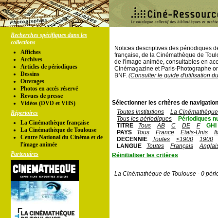
Recherches spécifiques dans les
collections
Notices descriptives des périodiques 
Affiches
française, de la Cinémathèque de Toul
Archives
de l'image animée, consultables en acc
Articles de périodiques
Cinémagazine et Paris-Photographe ont
Dessins
BNF.
(Consulter le guide d'utilisation d
Ouvrages
Photos en accés réservé
Revues de presse
Sélectionner les critères de navigation
Vidéos (DVD et VHS)
Toutes institutions
La Cinémathèque 
Répertoires
Tous les périodiques
Périodiques n
La Cinémathèque française
TITRE
Tous
AB
C
DE
F
GHI
La Cinémathèque de Toulouse
PAYS
Tous
France
Etats-Unis
I
Centre National du Cinéma et de
DECENNIE
Toutes
<1900
1900
l'image animée
LANGUE
Toutes
Français
Anglai
Partenaires
Réinitialiser les critères
La Cinémathèque de Toulouse - 0 péri