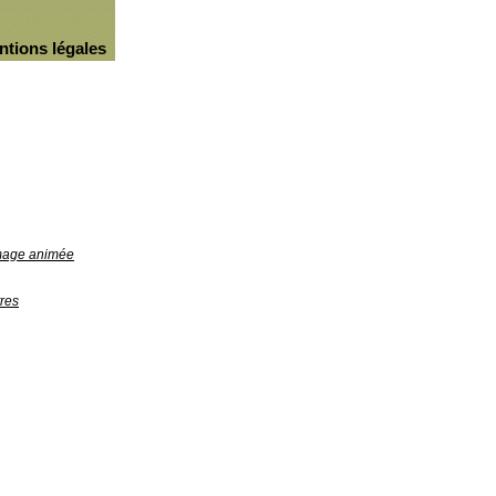
ntions légales
image animée
res