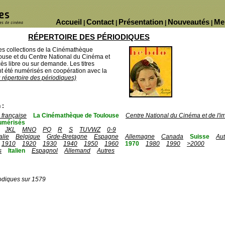
Accueil
Contact
Présentation
Nouveautés
Me
|
|
|
|
RÉPERTOIRE DES PÉRIODIQUES
des collections de la Cinémathèque
ouse et du Centre National du Cinéma et
ès libre ou sur demande. Les titres
 été numérisés en coopération avec la
u répertoire des périodiques)
 :
française
La Cinémathèque de Toulouse
Centre National du Cinéma et de l'
umérisés
JKL
MNO
PQ
R
S
TUVWZ
0-9
talie
Belgique
Grde-Bretagne
Espagne
Allemagne
Canada
Suisse
Aut
1910
1920
1930
1940
1950
1960
1970
1980
1990
>2000
s
Italien
Espagnol
Allemand
Autres
odiques sur 1579