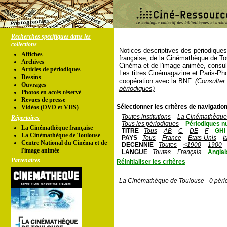
Recherches spécifiques dans les
collections
Notices descriptives des périodique
Affiches
française, de la Cinémathèque de To
Archives
Cinéma et de l'image animée, consul
Articles de périodiques
Les titres Cinémagazine et Paris-Ph
Dessins
coopération avec la BNF.
(Consulter 
Ouvrages
périodiques)
Photos en accés réservé
Revues de presse
Sélectionner les critères de navigation
Vidéos (DVD et VHS)
Toutes institutions
La Cinémathèque 
Répertoires
Tous les périodiques
Périodiques n
La Cinémathèque française
TITRE
Tous
AB
C
DE
F
GHI
La Cinémathèque de Toulouse
PAYS
Tous
France
Etats-Unis
I
Centre National du Cinéma et de
DECENNIE
Toutes
<1900
1900
l'image animée
LANGUE
Toutes
Français
Anglai
Partenaires
Réinitialiser les critères
La Cinémathèque de Toulouse - 0 péri