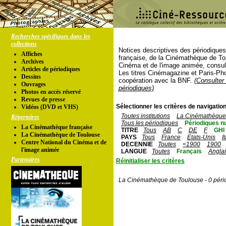
Recherches spécifiques dans les
collections
Notices descriptives des périodique
Affiches
française, de la Cinémathèque de To
Archives
Cinéma et de l'image animée, consul
Articles de périodiques
Les titres Cinémagazine et Paris-Ph
Dessins
coopération avec la BNF.
(Consulter 
Ouvrages
périodiques)
Photos en accés réservé
Revues de presse
Sélectionner les critères de navigation
Vidéos (DVD et VHS)
Toutes institutions
La Cinémathèque 
Répertoires
Tous les périodiques
Périodiques n
La Cinémathèque française
TITRE
Tous
AB
C
DE
F
GHI
La Cinémathèque de Toulouse
PAYS
Tous
France
Etats-Unis
I
Centre National du Cinéma et de
DECENNIE
Toutes
<1900
1900
l'image animée
LANGUE
Toutes
Français
Angla
Partenaires
Réinitialiser les critères
La Cinémathèque de Toulouse - 0 péri