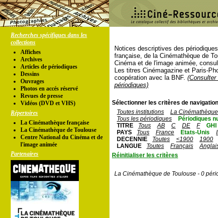
Recherches spécifiques dans les
collections
Notices descriptives des périodique
Affiches
française, de la Cinémathèque de To
Archives
Cinéma et de l'image animée, consul
Articles de périodiques
Les titres Cinémagazine et Paris-Ph
Dessins
coopération avec la BNF.
(Consulter 
Ouvrages
périodiques)
Photos en accés réservé
Revues de presse
Sélectionner les critères de navigation
Vidéos (DVD et VHS)
Toutes institutions
La Cinémathèque 
Répertoires
Tous les périodiques
Périodiques n
La Cinémathèque française
TITRE
Tous
AB
C
DE
F
GHI
La Cinémathèque de Toulouse
PAYS
Tous
France
Etats-Unis
Centre National du Cinéma et de
DECENNIE
Toutes
<1900
1900
l'image animée
LANGUE
Toutes
Français
Anglai
Partenaires
Réinitialiser les critères
La Cinémathèque de Toulouse - 0 péri