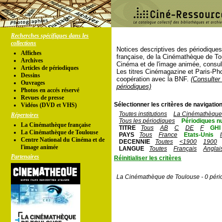
Recherches spécifiques dans les
collections
Notices descriptives des périodique
Affiches
française, de la Cinémathèque de To
Archives
Cinéma et de l'image animée, consul
Articles de périodiques
Les titres Cinémagazine et Paris-Ph
Dessins
coopération avec la BNF.
(Consulter 
Ouvrages
périodiques)
Photos en accés réservé
Revues de presse
Sélectionner les critères de navigation
Vidéos (DVD et VHS)
Toutes institutions
La Cinémathèque 
Répertoires
Tous les périodiques
Périodiques n
La Cinémathèque française
TITRE
Tous
AB
C
DE
F
GHI
La Cinémathèque de Toulouse
PAYS
Tous
France
Etats-Unis
Centre National du Cinéma et de
DECENNIE
Toutes
<1900
1900
l'image animée
LANGUE
Toutes
Français
Anglai
Partenaires
Réinitialiser les critères
La Cinémathèque de Toulouse - 0 péri