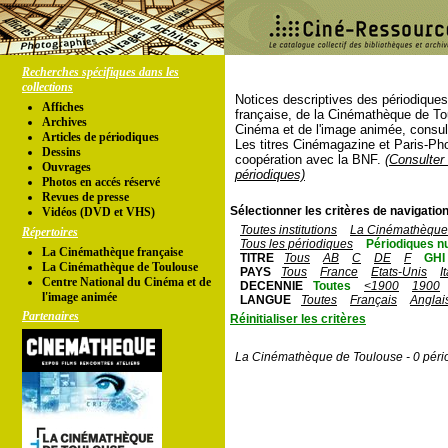
Recherches spécifiques dans les
collections
Notices descriptives des périodique
Affiches
française, de la Cinémathèque de To
Archives
Cinéma et de l'image animée, consul
Articles de périodiques
Les titres Cinémagazine et Paris-Ph
Dessins
coopération avec la BNF.
(Consulter 
Ouvrages
périodiques)
Photos en accés réservé
Revues de presse
Sélectionner les critères de navigation
Vidéos (DVD et VHS)
Toutes institutions
La Cinémathèque 
Répertoires
Tous les périodiques
Périodiques n
La Cinémathèque française
TITRE
Tous
AB
C
DE
F
GHI
La Cinémathèque de Toulouse
PAYS
Tous
France
Etats-Unis
I
Centre National du Cinéma et de
DECENNIE
Toutes
<1900
1900
l'image animée
LANGUE
Toutes
Français
Anglai
Partenaires
Réinitialiser les critères
La Cinémathèque de Toulouse - 0 péri