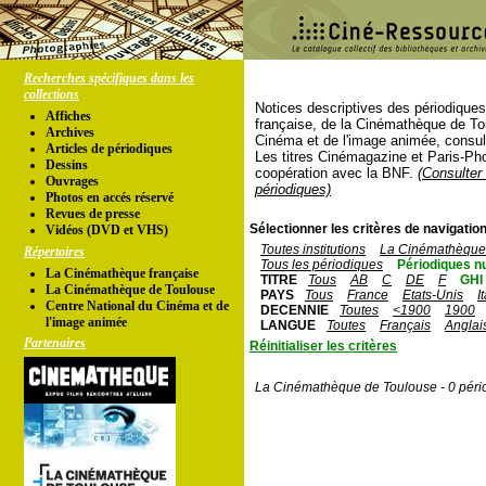
Recherches spécifiques dans les
collections
Notices descriptives des périodique
Affiches
française, de la Cinémathèque de To
Archives
Cinéma et de l'image animée, consul
Articles de périodiques
Les titres Cinémagazine et Paris-Ph
Dessins
coopération avec la BNF.
(Consulter 
Ouvrages
périodiques)
Photos en accés réservé
Revues de presse
Sélectionner les critères de navigation
Vidéos (DVD et VHS)
Toutes institutions
La Cinémathèque 
Répertoires
Tous les périodiques
Périodiques n
La Cinémathèque française
TITRE
Tous
AB
C
DE
F
GHI
La Cinémathèque de Toulouse
PAYS
Tous
France
Etats-Unis
I
Centre National du Cinéma et de
DECENNIE
Toutes
<1900
1900
l'image animée
LANGUE
Toutes
Français
Anglai
Partenaires
Réinitialiser les critères
La Cinémathèque de Toulouse - 0 péri