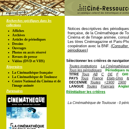
Recherches spécifiques dans les
collections
Notices descriptives des périodique
Affiches
française, de la Cinémathèque de To
Archives
Cinéma et de l'image animée, consul
Articles de périodiques
Les titres Cinémagazine et Paris-Ph
Dessins
coopération avec la BNF.
(Consulter 
Ouvrages
périodiques)
Photos en accés réservé
Revues de presse
Sélectionner les critères de navigation
Vidéos (DVD et VHS)
Toutes institutions
La Cinémathèque 
Répertoires
Tous les périodiques
Périodiques n
La Cinémathèque française
TITRE
Tous
AB
C
DE
F
GHI
La Cinémathèque de Toulouse
PAYS
Tous
France
Etats-Unis
I
Centre National du Cinéma et de
DECENNIE
Toutes
<1900
1900
l'image animée
LANGUE
Toutes
Français
Anglai
Partenaires
Réinitialiser les critères
La Cinémathèque de Toulouse - 0 péri