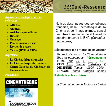
Recherches spécifiques dans les
collections
Notices descriptives des périodique
Affiches
française, de la Cinémathèque de To
Archives
Cinéma et de l'image animée, consul
Articles de périodiques
Les titres Cinémagazine et Paris-Ph
Dessins
coopération avec la BNF.
(Consulter 
Ouvrages
périodiques)
Photos en accés réservé
Revues de presse
Sélectionner les critères de navigation
Vidéos (DVD et VHS)
Toutes institutions
La Cinémathèque 
Répertoires
Tous les périodiques
Périodiques n
La Cinémathèque française
TITRE
Tous
AB
C
DE
F
GHI
La Cinémathèque de Toulouse
PAYS
Tous
France
Etats-Unis
I
Centre National du Cinéma et de
DECENNIE
Toutes
<1900
1900
l'image animée
LANGUE
Toutes
Français
Anglai
Partenaires
Réinitialiser les critères
La Cinémathèque de Toulouse - 0 péri