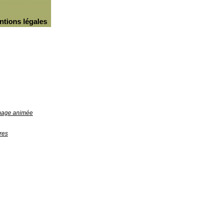
ntions légales
image animée
res