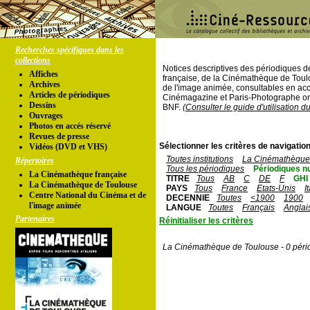
Recherches spécifiques dans les
collections
Notices descriptives des périodiques 
Affiches
française, de la Cinémathèque de Toul
Archives
de l'image animée, consultables en acc
Articles de périodiques
Cinémagazine et Paris-Photographe ont
Dessins
BNF.
(Consulter le guide d'utilisation d
Ouvrages
Photos en accés réservé
Revues de presse
Sélectionner les critères de navigation
Vidéos (DVD et VHS)
Toutes institutions
La Cinémathèque 
Répertoires
Tous les périodiques
Périodiques n
La Cinémathèque française
TITRE
Tous
AB
C
DE
F
GHI
La Cinémathèque de Toulouse
PAYS
Tous
France
Etats-Unis
I
Centre National du Cinéma et de
DECENNIE
Toutes
<1900
1900
l'image animée
LANGUE
Toutes
Français
Anglai
Partenaires
Réinitialiser les critères
La Cinémathèque de Toulouse - 0 péri