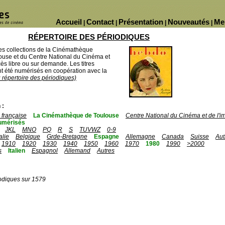
Accueil
Contact
Présentation
Nouveautés
Me
|
|
|
|
RÉPERTOIRE DES PÉRIODIQUES
des collections de la Cinémathèque
ouse et du Centre National du Cinéma et
ès libre ou sur demande. Les titres
 été numérisés en coopération avec la
u répertoire des périodiques)
 :
française
La Cinémathèque de Toulouse
Centre National du Cinéma et de l'
umérisés
JKL
MNO
PQ
R
S
TUVWZ
0-9
talie
Belgique
Grde-Bretagne
Espagne
Allemagne
Canada
Suisse
Aut
1910
1920
1930
1940
1950
1960
1970
1980
1990
>2000
s
Italien
Espagnol
Allemand
Autres
odiques sur 1579