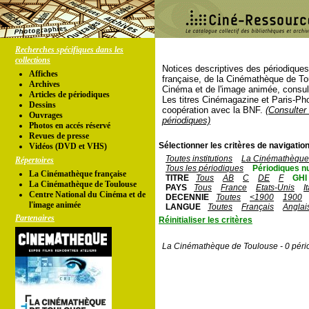
Recherches spécifiques dans les
collections
Notices descriptives des périodique
Affiches
française, de la Cinémathèque de To
Archives
Cinéma et de l'image animée, consul
Articles de périodiques
Les titres Cinémagazine et Paris-Ph
Dessins
coopération avec la BNF.
(Consulter 
Ouvrages
périodiques)
Photos en accés réservé
Revues de presse
Sélectionner les critères de navigation
Vidéos (DVD et VHS)
Toutes institutions
La Cinémathèque 
Répertoires
Tous les périodiques
Périodiques n
La Cinémathèque française
TITRE
Tous
AB
C
DE
F
GHI
La Cinémathèque de Toulouse
PAYS
Tous
France
Etats-Unis
I
Centre National du Cinéma et de
DECENNIE
Toutes
<1900
1900
l'image animée
LANGUE
Toutes
Français
Anglai
Partenaires
Réinitialiser les critères
La Cinémathèque de Toulouse - 0 péri