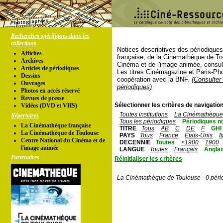
Recherches spécifiques dans les
collections
Notices descriptives des périodique
Affiches
française, de la Cinémathèque de To
Archives
Cinéma et de l'image animée, consul
Articles de périodiques
Les titres Cinémagazine et Paris-Ph
Dessins
coopération avec la BNF.
(Consulter 
Ouvrages
périodiques)
Photos en accés réservé
Revues de presse
Sélectionner les critères de navigation
Vidéos (DVD et VHS)
Toutes institutions
La Cinémathèque 
Répertoires
Tous les périodiques
Périodiques n
La Cinémathèque française
TITRE
Tous
AB
C
DE
F
GHI
La Cinémathèque de Toulouse
PAYS
Tous
France
Etats-Unis
I
Centre National du Cinéma et de
DECENNIE
Toutes
<1900
1900
l'image animée
LANGUE
Toutes
Français
Anglai
Partenaires
Réinitialiser les critères
La Cinémathèque de Toulouse - 0 péri