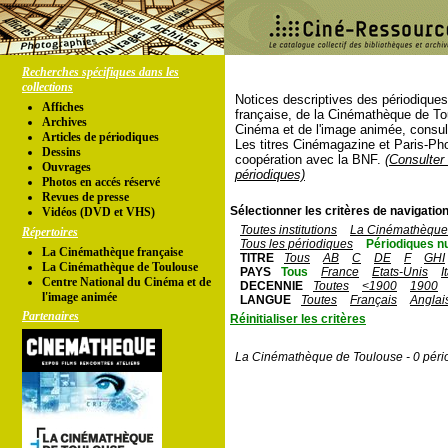
Recherches spécifiques dans les
collections
Notices descriptives des périodique
Affiches
française, de la Cinémathèque de To
Archives
Cinéma et de l'image animée, consul
Articles de périodiques
Les titres Cinémagazine et Paris-Ph
Dessins
coopération avec la BNF.
(Consulter 
Ouvrages
périodiques)
Photos en accés réservé
Revues de presse
Sélectionner les critères de navigation
Vidéos (DVD et VHS)
Toutes institutions
La Cinémathèque 
Répertoires
Tous les périodiques
Périodiques n
La Cinémathèque française
TITRE
Tous
AB
C
DE
F
GHI
La Cinémathèque de Toulouse
PAYS
Tous
France
Etats-Unis
I
Centre National du Cinéma et de
DECENNIE
Toutes
<1900
1900
l'image animée
LANGUE
Toutes
Français
Anglai
Partenaires
Réinitialiser les critères
La Cinémathèque de Toulouse - 0 péri