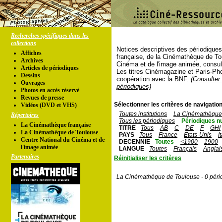
Recherches spécifiques dans les
collections
Notices descriptives des périodique
Affiches
française, de la Cinémathèque de To
Archives
Cinéma et de l'image animée, consul
Articles de périodiques
Les titres Cinémagazine et Paris-Ph
Dessins
coopération avec la BNF.
(Consulter 
Ouvrages
périodiques)
Photos en accés réservé
Revues de presse
Sélectionner les critères de navigation
Vidéos (DVD et VHS)
Toutes institutions
La Cinémathèque 
Répertoires
Tous les périodiques
Périodiques n
La Cinémathèque française
TITRE
Tous
AB
C
DE
F
GHI
La Cinémathèque de Toulouse
PAYS
Tous
France
Etats-Unis
I
Centre National du Cinéma et de
DECENNIE
Toutes
<1900
1900
l'image animée
LANGUE
Toutes
Français
Anglai
Partenaires
Réinitialiser les critères
La Cinémathèque de Toulouse - 0 péri