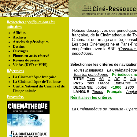
Recherches spécifiques dans les
collections
Notices descriptives des périodique
Affiches
française, de la Cinémathèque de To
Archives
Cinéma et de l'image animée, consul
Articles de périodiques
Les titres Cinémagazine et Paris-Ph
Dessins
coopération avec la BNF.
(Consulter 
Ouvrages
périodiques)
Photos en accés réservé
Revues de presse
Sélectionner les critères de navigation
Vidéos (DVD et VHS)
Toutes institutions
La Cinémathèque 
Répertoires
Tous les périodiques
Périodiques n
La Cinémathèque française
TITRE
Tous
AB
C
DE
F
GHI
La Cinémathèque de Toulouse
PAYS
Tous
France
Etats-Unis
I
Centre National du Cinéma et de
DECENNIE
Toutes
<1900
1900
l'image animée
LANGUE
Toutes
Français
Angla
Partenaires
Réinitialiser les critères
La Cinémathèque de Toulouse - 0 péri