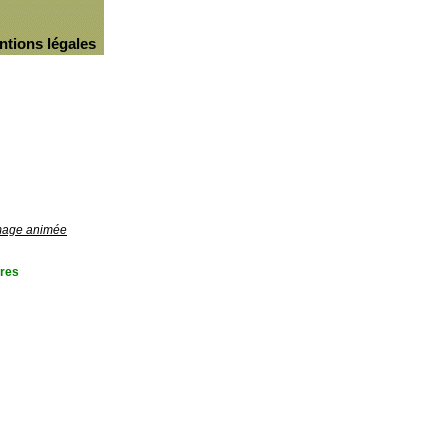
ntions légales
image animée
res