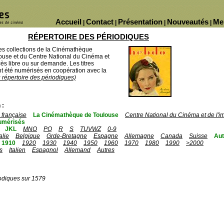
Accueil
Contact
Présentation
Nouveautés
Me
|
|
|
|
RÉPERTOIRE DES PÉRIODIQUES
des collections de la Cinémathèque
ouse et du Centre National du Cinéma et
ès libre ou sur demande. Les titres
 été numérisés en coopération avec la
u répertoire des périodiques)
 :
française
La Cinémathèque de Toulouse
Centre National du Cinéma et de l'
umérisés
JKL
MNO
PQ
R
S
TUVWZ
0-9
talie
Belgique
Grde-Bretagne
Espagne
Allemagne
Canada
Suisse
Aut
1910
1920
1930
1940
1950
1960
1970
1980
1990
>2000
s
Italien
Espagnol
Allemand
Autres
odiques sur 1579