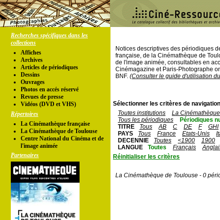
Recherches spécifiques dans les
collections
Notices descriptives des périodiques 
Affiches
française, de la Cinémathèque de Toul
Archives
de l'image animée, consultables en acc
Articles de périodiques
Cinémagazine et Paris-Photographe ont
Dessins
BNF.
(Consulter le guide d'utilisation d
Ouvrages
Photos en accés réservé
Revues de presse
Sélectionner les critères de navigation
Vidéos (DVD et VHS)
Toutes institutions
La Cinémathèque 
Répertoires
Tous les périodiques
Périodiques n
La Cinémathèque française
TITRE
Tous
AB
C
DE
F
GHI
La Cinémathèque de Toulouse
PAYS
Tous
France
Etats-Unis
I
Centre National du Cinéma et de
DECENNIE
Toutes
<1900
1900
l'image animée
LANGUE
Toutes
Français
Anglai
Partenaires
Réinitialiser les critères
La Cinémathèque de Toulouse - 0 péri