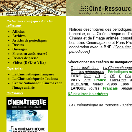
Recherches spécifiques dans les
collections
Notices descriptives des périodique
Affiches
française, de la Cinémathèque de To
Archives
Cinéma et de l'image animée, consul
Articles de périodiques
Les titres Cinémagazine et Paris-Ph
Dessins
coopération avec la BNF.
(Consulter 
Ouvrages
périodiques)
Photos en accés réservé
Revues de presse
Sélectionner les critères de navigation
Vidéos (DVD et VHS)
Toutes institutions
La Cinémathèque 
Répertoires
Tous les périodiques
Périodiques n
La Cinémathèque française
TITRE
Tous
AB
C
DE
F
GHI
La Cinémathèque de Toulouse
PAYS
Tous
France
Etats-Unis
I
Centre National du Cinéma et de
DECENNIE
Toutes
<1900
1900
l'image animée
LANGUE
Toutes
Français
Angla
Partenaires
Réinitialiser les critères
La Cinémathèque de Toulouse - 0 péri