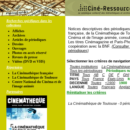
Recherches spécifiques dans les
collections
Notices descriptives des périodique
Affiches
française, de la Cinémathèque de To
Archives
Cinéma et de l'image animée, consul
Articles de périodiques
Les titres Cinémagazine et Paris-Ph
Dessins
coopération avec la BNF.
(Consulter 
Ouvrages
périodiques)
Photos en accés réservé
Revues de presse
Sélectionner les critères de navigation
Vidéos (DVD et VHS)
Toutes institutions
La Cinémathèque 
Répertoires
Tous les périodiques
Périodiques n
La Cinémathèque française
TITRE
Tous
AB
C
DE
F
GHI
La Cinémathèque de Toulouse
PAYS
Tous
France
Etats-Unis
I
Centre National du Cinéma et de
DECENNIE
Toutes
<1900
1900
l'image animée
LANGUE
Toutes
Français
Anglai
Partenaires
Réinitialiser les critères
La Cinémathèque de Toulouse - 0 péri