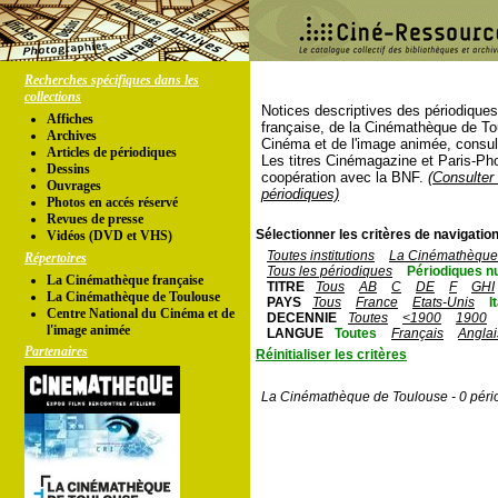
Recherches spécifiques dans les
collections
Notices descriptives des périodique
Affiches
française, de la Cinémathèque de To
Archives
Cinéma et de l'image animée, consul
Articles de périodiques
Les titres Cinémagazine et Paris-Ph
Dessins
coopération avec la BNF.
(Consulter 
Ouvrages
périodiques)
Photos en accés réservé
Revues de presse
Sélectionner les critères de navigation
Vidéos (DVD et VHS)
Toutes institutions
La Cinémathèque 
Répertoires
Tous les périodiques
Périodiques n
La Cinémathèque française
TITRE
Tous
AB
C
DE
F
GHI
La Cinémathèque de Toulouse
PAYS
Tous
France
Etats-Unis
I
Centre National du Cinéma et de
DECENNIE
Toutes
<1900
1900
l'image animée
LANGUE
Toutes
Français
Anglai
Partenaires
Réinitialiser les critères
La Cinémathèque de Toulouse - 0 péri