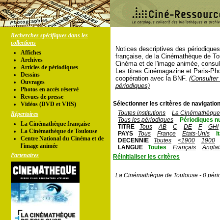
Recherches spécifiques dans les
collections
Notices descriptives des périodique
Affiches
française, de la Cinémathèque de To
Archives
Cinéma et de l'image animée, consul
Articles de périodiques
Les titres Cinémagazine et Paris-Ph
Dessins
coopération avec la BNF.
(Consulter 
Ouvrages
périodiques)
Photos en accés réservé
Revues de presse
Sélectionner les critères de navigation
Vidéos (DVD et VHS)
Toutes institutions
La Cinémathèque 
Répertoires
Tous les périodiques
Périodiques n
La Cinémathèque française
TITRE
Tous
AB
C
DE
F
GHI
La Cinémathèque de Toulouse
PAYS
Tous
France
Etats-Unis
I
Centre National du Cinéma et de
DECENNIE
Toutes
<1900
1900
l'image animée
LANGUE
Toutes
Français
Anglai
Partenaires
Réinitialiser les critères
La Cinémathèque de Toulouse - 0 péri