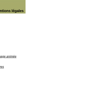
ntions légales
image animée
res