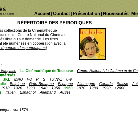
Accueil
Contact
Présentation
Nouveautés
Me
|
|
|
|
RÉPERTOIRE DES PÉRIODIQUES
des collections de la Cinémathèque
ouse et du Centre National du Cinéma et
ès libre ou sur demande. Les titres
 été numérisés en coopération avec la
u répertoire des périodiques)
 :
française
La Cinémathèque de Toulouse
Centre National du Cinéma et de l'
umérisés
JKL
MNO
PQ
R
S
TUVWZ
0-9
talie
Belgique
Grde-Bretagne
Espagne
Allemagne
Canada
Suisse
Aut
1910
1920
1930
1940
1950
1960
1970
1980
1990
>2000
s
Italien
Espagnol
Allemand
Autres
odiques sur 1579