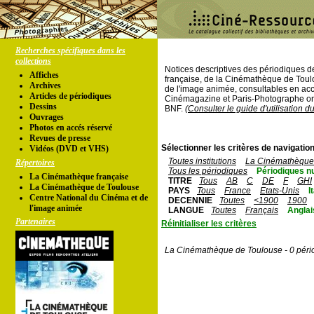
Recherches spécifiques dans les
collections
Notices descriptives des périodiques 
Affiches
française, de la Cinémathèque de Toul
Archives
de l'image animée, consultables en acc
Articles de périodiques
Cinémagazine et Paris-Photographe ont
Dessins
BNF.
(Consulter le guide d'utilisation d
Ouvrages
Photos en accés réservé
Revues de presse
Sélectionner les critères de navigation
Vidéos (DVD et VHS)
Toutes institutions
La Cinémathèque 
Répertoires
Tous les périodiques
Périodiques n
La Cinémathèque française
TITRE
Tous
AB
C
DE
F
GHI
La Cinémathèque de Toulouse
PAYS
Tous
France
Etats-Unis
I
Centre National du Cinéma et de
DECENNIE
Toutes
<1900
1900
l'image animée
LANGUE
Toutes
Français
Anglai
Partenaires
Réinitialiser les critères
La Cinémathèque de Toulouse - 0 péri