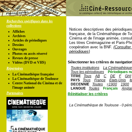
Recherches spécifiques dans les
collections
Notices descriptives des périodique
Affiches
française, de la Cinémathèque de To
Archives
Cinéma et de l'image animée, consul
Articles de périodiques
Les titres Cinémagazine et Paris-Ph
Dessins
coopération avec la BNF.
(Consulter 
Ouvrages
périodiques)
Photos en accés réservé
Revues de presse
Sélectionner les critères de navigation
Vidéos (DVD et VHS)
Toutes institutions
La Cinémathèque 
Répertoires
Tous les périodiques
Périodiques n
La Cinémathèque française
TITRE
Tous
AB
C
DE
F
GHI
La Cinémathèque de Toulouse
PAYS
Tous
France
Etats-Unis
I
Centre National du Cinéma et de
DECENNIE
Toutes
<1900
1900
l'image animée
LANGUE
Toutes
Français
Angla
Partenaires
Réinitialiser les critères
La Cinémathèque de Toulouse - 0 péri