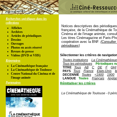
Recherches spécifiques dans les
collections
Notices descriptives des périodique
Affiches
française, de la Cinémathèque de To
Archives
Cinéma et de l'image animée, consul
Articles de périodiques
Les titres Cinémagazine et Paris-Ph
Dessins
coopération avec la BNF.
(Consulter 
Ouvrages
périodiques)
Photos en accés réservé
Revues de presse
Sélectionner les critères de navigation
Vidéos (DVD et VHS)
Toutes institutions
La Cinémathèque 
Répertoires
Tous les périodiques
Périodiques n
La Cinémathèque française
TITRE
Tous
AB
C
DE
F
GHI
La Cinémathèque de Toulouse
PAYS
Tous
France
Etats-Unis
I
Centre National du Cinéma et de
DECENNIE
Toutes
<1900
1900
l'image animée
LANGUE
Toutes
Français
Anglai
Partenaires
Réinitialiser les critères
La Cinémathèque de Toulouse - 0 péri