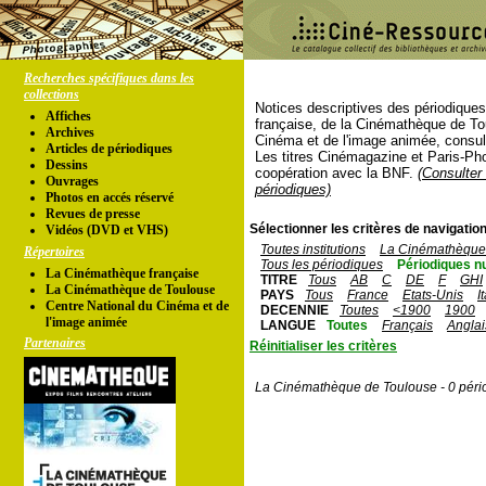
Recherches spécifiques dans les
collections
Notices descriptives des périodique
Affiches
française, de la Cinémathèque de To
Archives
Cinéma et de l'image animée, consul
Articles de périodiques
Les titres Cinémagazine et Paris-Ph
Dessins
coopération avec la BNF.
(Consulter 
Ouvrages
périodiques)
Photos en accés réservé
Revues de presse
Sélectionner les critères de navigation
Vidéos (DVD et VHS)
Toutes institutions
La Cinémathèque 
Répertoires
Tous les périodiques
Périodiques n
La Cinémathèque française
TITRE
Tous
AB
C
DE
F
GHI
La Cinémathèque de Toulouse
PAYS
Tous
France
Etats-Unis
I
Centre National du Cinéma et de
DECENNIE
Toutes
<1900
1900
l'image animée
LANGUE
Toutes
Français
Anglai
Partenaires
Réinitialiser les critères
La Cinémathèque de Toulouse - 0 péri