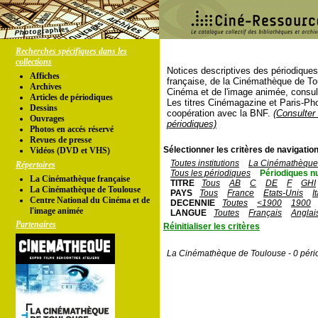
Recherches spécifiques dans les
collections
Notices descriptives des périodique
Affiches
française, de la Cinémathèque de To
Archives
Cinéma et de l'image animée, consul
Articles de périodiques
Les titres Cinémagazine et Paris-Ph
Dessins
coopération avec la BNF.
(Consulter 
Ouvrages
périodiques)
Photos en accés réservé
Revues de presse
Sélectionner les critères de navigation
Vidéos (DVD et VHS)
Toutes institutions
La Cinémathèque 
Répertoires
Tous les périodiques
Périodiques n
La Cinémathèque française
TITRE
Tous
AB
C
DE
F
GHI
La Cinémathèque de Toulouse
PAYS
Tous
France
Etats-Unis
I
Centre National du Cinéma et de
DECENNIE
Toutes
<1900
1900
l'image animée
LANGUE
Toutes
Français
Anglai
Partenaires
Réinitialiser les critères
La Cinémathèque de Toulouse - 0 péri