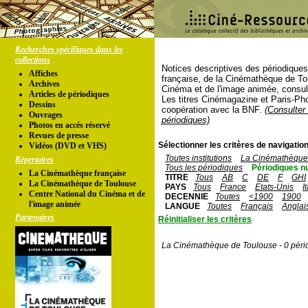
Recherches spécifiques dans les
collections
Notices descriptives des périodique
Affiches
française, de la Cinémathèque de To
Archives
Cinéma et de l'image animée, consul
Articles de périodiques
Les titres Cinémagazine et Paris-Ph
Dessins
coopération avec la BNF.
(Consulter 
Ouvrages
périodiques)
Photos en accés réservé
Revues de presse
Sélectionner les critères de navigation
Vidéos (DVD et VHS)
Toutes institutions
La Cinémathèque 
Répertoires
Tous les périodiques
Périodiques n
La Cinémathèque française
TITRE
Tous
AB
C
DE
F
GHI
La Cinémathèque de Toulouse
PAYS
Tous
France
Etats-Unis
I
Centre National du Cinéma et de
DECENNIE
Toutes
<1900
1900
l'image animée
LANGUE
Toutes
Français
Anglai
Partenaires
Réinitialiser les critères
La Cinémathèque de Toulouse - 0 péri