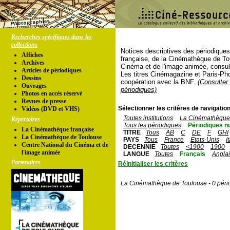
Recherches spécifiques dans les
collections
Notices descriptives des périodique
Affiches
française, de la Cinémathèque de To
Archives
Cinéma et de l'image animée, consul
Articles de périodiques
Les titres Cinémagazine et Paris-Ph
Dessins
coopération avec la BNF.
(Consulter 
Ouvrages
périodiques)
Photos en accés réservé
Revues de presse
Sélectionner les critères de navigation
Vidéos (DVD et VHS)
Toutes institutions
La Cinémathèque 
Répertoires
Tous les périodiques
Périodiques n
La Cinémathèque française
TITRE
Tous
AB
C
DE
F
GHI
La Cinémathèque de Toulouse
PAYS
Tous
France
Etats-Unis
I
Centre National du Cinéma et de
DECENNIE
Toutes
<1900
1900
l'image animée
LANGUE
Toutes
Français
Angla
Partenaires
Réinitialiser les critères
La Cinémathèque de Toulouse - 0 péri