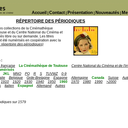
Accueil
Contact
Présentation
Nouveautés
Me
|
|
|
|
RÉPERTOIRE DES PÉRIODIQUES
des collections de la Cinémathèque
ouse et du Centre National du Cinéma et
ès libre ou sur demande. Les titres
 été numérisés en coopération avec la
u répertoire des périodiques)
 :
française
La Cinémathèque de Toulouse
Centre National du Cinéma et de l'
umérisés
JKL
MNO
PQ
R
S
TUVWZ
0-9
talie
Belgique
Grde-Bretagne
Espagne
Allemagne
Canada
Suisse
Aut
1910
1920
1930
1940
1950
1960
1970
1980
1990
>2000
s
Italien
Espagnol
Allemand
Autres
odiques sur 1579