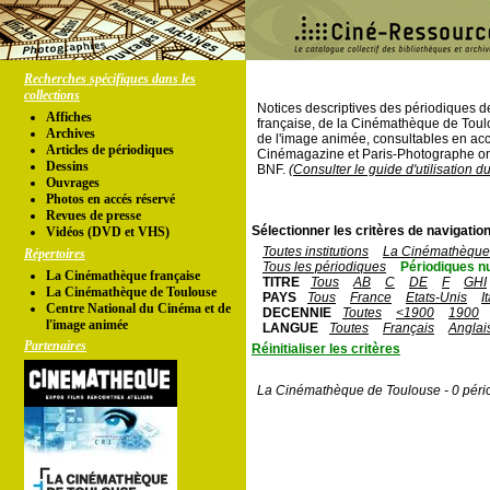
Recherches spécifiques dans les
collections
Notices descriptives des périodiques 
Affiches
française, de la Cinémathèque de Toul
Archives
de l'image animée, consultables en acc
Articles de périodiques
Cinémagazine et Paris-Photographe ont
Dessins
BNF.
(Consulter le guide d'utilisation d
Ouvrages
Photos en accés réservé
Revues de presse
Sélectionner les critères de navigation
Vidéos (DVD et VHS)
Toutes institutions
La Cinémathèque 
Répertoires
Tous les périodiques
Périodiques n
La Cinémathèque française
TITRE
Tous
AB
C
DE
F
GHI
La Cinémathèque de Toulouse
PAYS
Tous
France
Etats-Unis
I
Centre National du Cinéma et de
DECENNIE
Toutes
<1900
1900
l'image animée
LANGUE
Toutes
Français
Anglai
Partenaires
Réinitialiser les critères
La Cinémathèque de Toulouse - 0 péri