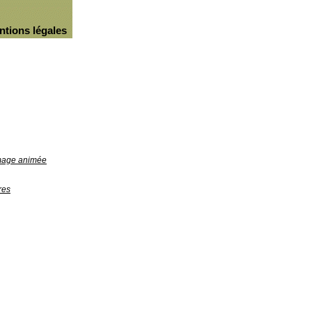
ntions légales
image animée
res