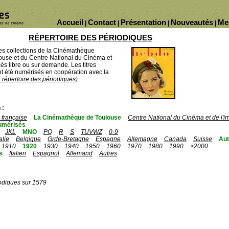
Accueil
Contact
Présentation
Nouveautés
Me
|
|
|
|
RÉPERTOIRE DES PÉRIODIQUES
des collections de la Cinémathèque
ouse et du Centre National du Cinéma et
ès libre ou sur demande. Les titres
 été numérisés en coopération avec la
u répertoire des périodiques)
 :
française
La Cinémathèque de Toulouse
Centre National du Cinéma et de l'
umérisés
JKL
MNO
PQ
R
S
TUVWZ
0-9
talie
Belgique
Grde-Bretagne
Espagne
Allemagne
Canada
Suisse
Aut
1910
1920
1930
1940
1950
1960
1970
1980
1990
>2000
s
Italien
Espagnol
Allemand
Autres
odiques sur 1579