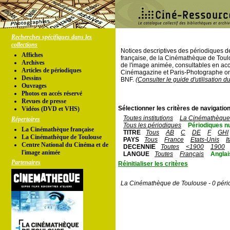
Recherches spécifiques dans les
collections
Notices descriptives des périodiques 
Affiches
française, de la Cinémathèque de Toul
Archives
de l'image animée, consultables en acc
Articles de périodiques
Cinémagazine et Paris-Photographe ont
Dessins
BNF.
(Consulter le guide d'utilisation d
Ouvrages
Photos en accés réservé
Revues de presse
Sélectionner les critères de navigation
Vidéos (DVD et VHS)
Toutes institutions
La Cinémathèque 
Répertoires
Tous les périodiques
Périodiques n
La Cinémathèque française
TITRE
Tous
AB
C
DE
F
GHI
La Cinémathèque de Toulouse
PAYS
Tous
France
Etats-Unis
I
Centre National du Cinéma et de
DECENNIE
Toutes
<1900
1900
l'image animée
LANGUE
Toutes
Français
Anglai
Partenaires
Réinitialiser les critères
La Cinémathèque de Toulouse - 0 péri