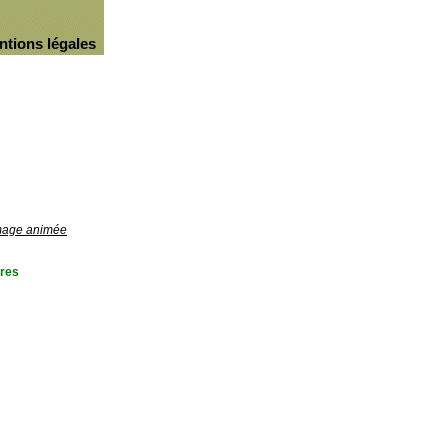
ntions légales
image animée
res