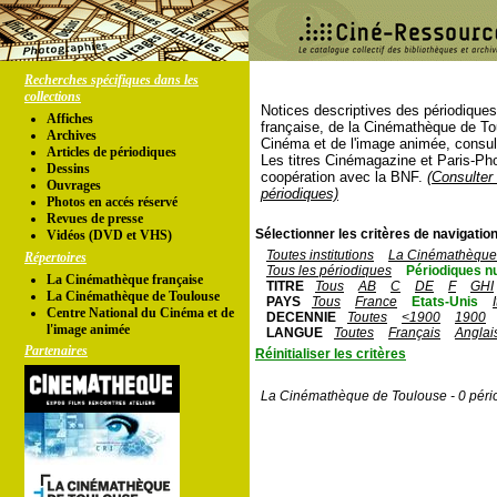
Recherches spécifiques dans les
collections
Notices descriptives des périodique
Affiches
française, de la Cinémathèque de To
Archives
Cinéma et de l'image animée, consul
Articles de périodiques
Les titres Cinémagazine et Paris-Ph
Dessins
coopération avec la BNF.
(Consulter 
Ouvrages
périodiques)
Photos en accés réservé
Revues de presse
Sélectionner les critères de navigation
Vidéos (DVD et VHS)
Toutes institutions
La Cinémathèque 
Répertoires
Tous les périodiques
Périodiques n
La Cinémathèque française
TITRE
Tous
AB
C
DE
F
GHI
La Cinémathèque de Toulouse
PAYS
Tous
France
Etats-Unis
Centre National du Cinéma et de
DECENNIE
Toutes
<1900
1900
l'image animée
LANGUE
Toutes
Français
Anglai
Partenaires
Réinitialiser les critères
La Cinémathèque de Toulouse - 0 péri