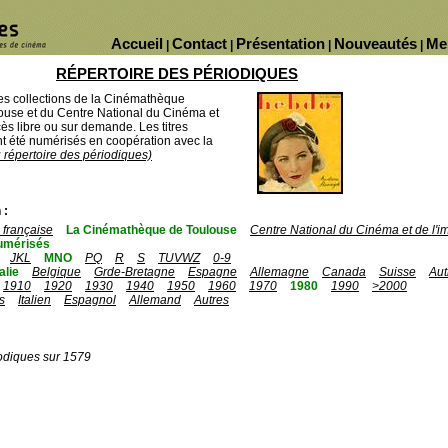
Accueil
Contact
Présentation
Nouveautés
Me
|
|
|
|
RÉPERTOIRE DES PÉRIODIQUES
des collections de la Cinémathèque
ouse et du Centre National du Cinéma et
ès libre ou sur demande. Les titres
 été numérisés en coopération avec la
u répertoire des périodiques)
 :
française
La Cinémathèque de Toulouse
Centre National du Cinéma et de l'
umérisés
JKL
MNO
PQ
R
S
TUVWZ
0-9
talie
Belgique
Grde-Bretagne
Espagne
Allemagne
Canada
Suisse
Aut
1910
1920
1930
1940
1950
1960
1970
1980
1990
>2000
s
Italien
Espagnol
Allemand
Autres
odiques sur 1579