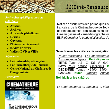
Recherches spécifiques dans les
collections
Notices descriptives des périodiques 
Affiches
française, de la Cinémathèque de Toul
Archives
de l'image animée, consultables en acc
Articles de périodiques
Cinémagazine et Paris-Photographe ont
Dessins
BNF.
(Consulter le guide d'utilisation d
Ouvrages
Photos en accés réservé
Revues de presse
Sélectionner les critères de navigation
Vidéos (DVD et VHS)
Toutes institutions
La Cinémathèque 
Répertoires
Tous les périodiques
Périodiques n
La Cinémathèque française
TITRE
Tous
AB
C
DE
F
GHI
La Cinémathèque de Toulouse
PAYS
Tous
France
Etats-Unis
I
Centre National du Cinéma et de
DECENNIE
Toutes
<1900
1900
l'image animée
LANGUE
Toutes
Français
Anglai
Partenaires
Réinitialiser les critères
La Cinémathèque de Toulouse - 0 péri