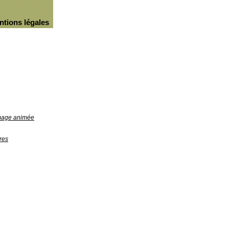
ntions légales
image animée
res