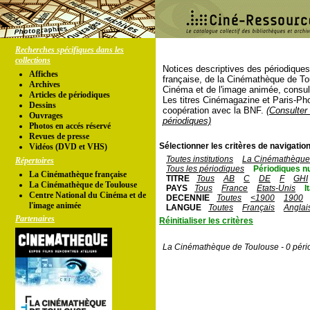
Recherches spécifiques dans les
collections
Notices descriptives des périodique
Affiches
française, de la Cinémathèque de To
Archives
Cinéma et de l'image animée, consul
Articles de périodiques
Les titres Cinémagazine et Paris-Ph
Dessins
coopération avec la BNF.
(Consulter 
Ouvrages
périodiques)
Photos en accés réservé
Revues de presse
Sélectionner les critères de navigation
Vidéos (DVD et VHS)
Toutes institutions
La Cinémathèque 
Répertoires
Tous les périodiques
Périodiques n
La Cinémathèque française
TITRE
Tous
AB
C
DE
F
GHI
La Cinémathèque de Toulouse
PAYS
Tous
France
Etats-Unis
I
Centre National du Cinéma et de
DECENNIE
Toutes
<1900
1900
l'image animée
LANGUE
Toutes
Français
Anglai
Partenaires
Réinitialiser les critères
La Cinémathèque de Toulouse - 0 péri