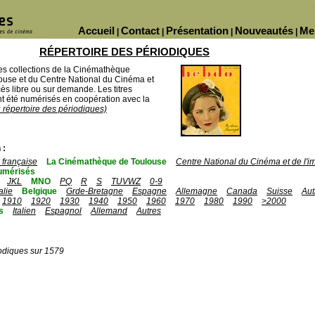
Accueil
Contact
Présentation
Nouveautés
Me
|
|
|
|
RÉPERTOIRE DES PÉRIODIQUES
des collections de la Cinémathèque
ouse et du Centre National du Cinéma et
ès libre ou sur demande. Les titres
 été numérisés en coopération avec la
u répertoire des périodiques)
 :
française
La Cinémathèque de Toulouse
Centre National du Cinéma et de l'
umérisés
JKL
MNO
PQ
R
S
TUVWZ
0-9
talie
Belgique
Grde-Bretagne
Espagne
Allemagne
Canada
Suisse
Aut
1910
1920
1930
1940
1950
1960
1970
1980
1990
>2000
s
Italien
Espagnol
Allemand
Autres
odiques sur 1579