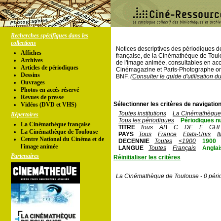
Recherches spécifiques dans les
collections
Notices descriptives des périodiques 
Affiches
française, de la Cinémathèque de Toul
Archives
de l'image animée, consultables en acc
Articles de périodiques
Cinémagazine et Paris-Photographe ont
Dessins
BNF.
(Consulter le guide d'utilisation d
Ouvrages
Photos en accés réservé
Revues de presse
Sélectionner les critères de navigation
Vidéos (DVD et VHS)
Toutes institutions
La Cinémathèque 
Répertoires
Tous les périodiques
Périodiques n
La Cinémathèque française
TITRE
Tous
AB
C
DE
F
GHI
La Cinémathèque de Toulouse
PAYS
Tous
France
Etats-Unis
I
Centre National du Cinéma et de
DECENNIE
Toutes
<1900
1900
l'image animée
LANGUE
Toutes
Français
Anglai
Partenaires
Réinitialiser les critères
La Cinémathèque de Toulouse - 0 péri