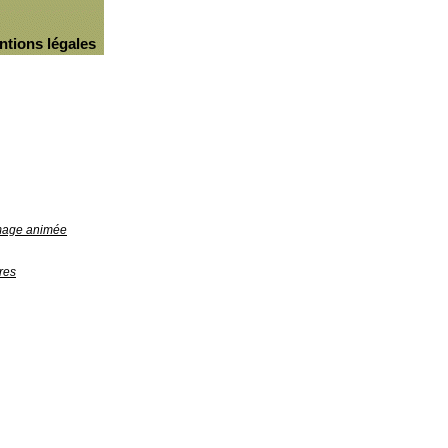
ntions légales
image animée
res