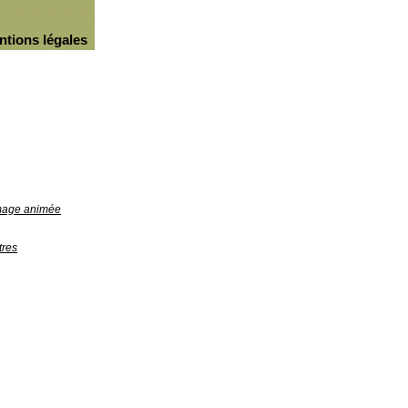
ntions légales
image animée
tres