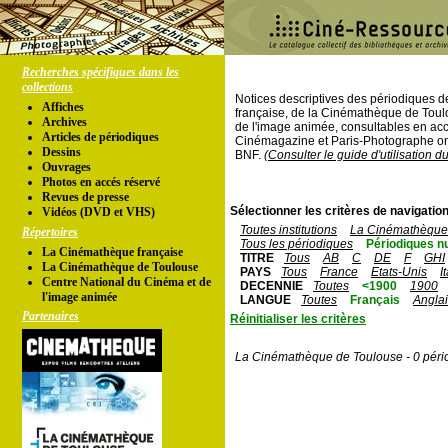
Recherches spécifiques dans les
collections
Notices descriptives des périodiques 
Affiches
française, de la Cinémathèque de Toul
Archives
de l'image animée, consultables en acc
Articles de périodiques
Cinémagazine et Paris-Photographe ont
Dessins
BNF.
(Consulter le guide d'utilisation d
Ouvrages
Photos en accés réservé
Revues de presse
Sélectionner les critères de navigation
Vidéos (DVD et VHS)
Toutes institutions
La Cinémathèque 
Répertoires
Tous les périodiques
Périodiques n
La Cinémathèque française
TITRE
Tous
AB
C
DE
F
GHI
La Cinémathèque de Toulouse
PAYS
Tous
France
Etats-Unis
I
Centre National du Cinéma et de
DECENNIE
Toutes
<1900
1900
l'image animée
LANGUE
Toutes
Français
Angla
Partenaires
Réinitialiser les critères
La Cinémathèque de Toulouse - 0 péri