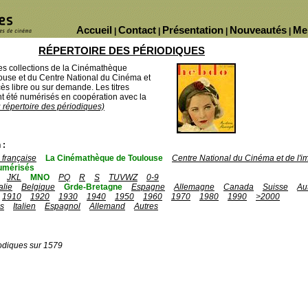
Accueil
Contact
Présentation
Nouveautés
Me
|
|
|
|
RÉPERTOIRE DES PÉRIODIQUES
des collections de la Cinémathèque
ouse et du Centre National du Cinéma et
ès libre ou sur demande. Les titres
 été numérisés en coopération avec la
u répertoire des périodiques)
 :
française
La Cinémathèque de Toulouse
Centre National du Cinéma et de l'
umérisés
JKL
MNO
PQ
R
S
TUVWZ
0-9
talie
Belgique
Grde-Bretagne
Espagne
Allemagne
Canada
Suisse
Au
1910
1920
1930
1940
1950
1960
1970
1980
1990
>2000
is
Italien
Espagnol
Allemand
Autres
odiques sur 1579