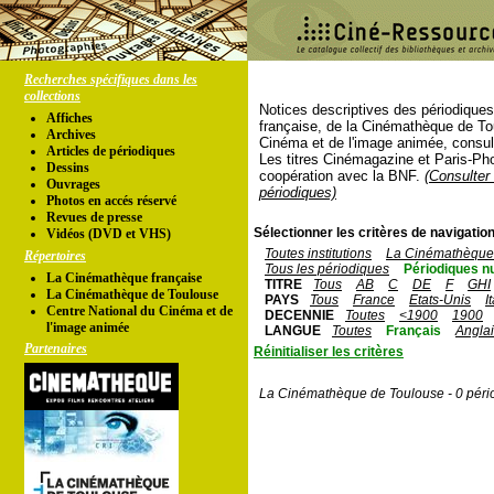
Recherches spécifiques dans les
collections
Notices descriptives des périodique
Affiches
française, de la Cinémathèque de To
Archives
Cinéma et de l'image animée, consul
Articles de périodiques
Les titres Cinémagazine et Paris-Ph
Dessins
coopération avec la BNF.
(Consulter 
Ouvrages
périodiques)
Photos en accés réservé
Revues de presse
Sélectionner les critères de navigation
Vidéos (DVD et VHS)
Toutes institutions
La Cinémathèque 
Répertoires
Tous les périodiques
Périodiques n
La Cinémathèque française
TITRE
Tous
AB
C
DE
F
GHI
La Cinémathèque de Toulouse
PAYS
Tous
France
Etats-Unis
I
Centre National du Cinéma et de
DECENNIE
Toutes
<1900
1900
l'image animée
LANGUE
Toutes
Français
Angla
Partenaires
Réinitialiser les critères
La Cinémathèque de Toulouse - 0 péri