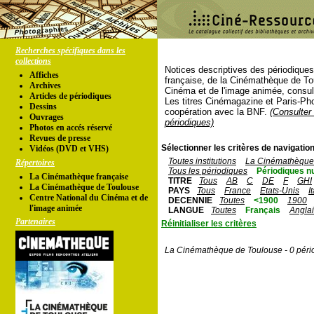
Recherches spécifiques dans les
collections
Notices descriptives des périodique
Affiches
française, de la Cinémathèque de To
Archives
Cinéma et de l'image animée, consul
Articles de périodiques
Les titres Cinémagazine et Paris-Ph
Dessins
coopération avec la BNF.
(Consulter 
Ouvrages
périodiques)
Photos en accés réservé
Revues de presse
Sélectionner les critères de navigation
Vidéos (DVD et VHS)
Toutes institutions
La Cinémathèque 
Répertoires
Tous les périodiques
Périodiques n
La Cinémathèque française
TITRE
Tous
AB
C
DE
F
GHI
La Cinémathèque de Toulouse
PAYS
Tous
France
Etats-Unis
I
Centre National du Cinéma et de
DECENNIE
Toutes
<1900
1900
l'image animée
LANGUE
Toutes
Français
Angla
Partenaires
Réinitialiser les critères
La Cinémathèque de Toulouse - 0 péri