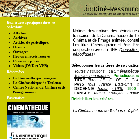
Recherches spécifiques dans les
collections
Notices descriptives des périodique
Affiches
française, de la Cinémathèque de To
Archives
Cinéma et de l'image animée, consul
Articles de périodiques
Les titres Cinémagazine et Paris-Ph
Dessins
coopération avec la BNF.
(Consulter 
Ouvrages
périodiques)
Photos en accés réservé
Revues de presse
Sélectionner les critères de navigation
Vidéos (DVD et VHS)
Toutes institutions
La Cinémathèque 
Répertoires
Tous les périodiques
Périodiques n
La Cinémathèque française
TITRE
Tous
AB
C
DE
F
GHI
La Cinémathèque de Toulouse
PAYS
Tous
France
Etats-Unis
I
Centre National du Cinéma et de
DECENNIE
Toutes
<1900
1900
l'image animée
LANGUE
Toutes
Français
Anglai
Partenaires
Réinitialiser les critères
La Cinémathèque de Toulouse - 0 péri