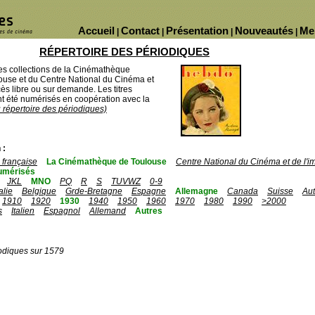
Accueil
Contact
Présentation
Nouveautés
Me
|
|
|
|
RÉPERTOIRE DES PÉRIODIQUES
des collections de la Cinémathèque
ouse et du Centre National du Cinéma et
ès libre ou sur demande. Les titres
 été numérisés en coopération avec la
u répertoire des périodiques)
 :
française
La Cinémathèque de Toulouse
Centre National du Cinéma et de l'
umérisés
JKL
MNO
PQ
R
S
TUVWZ
0-9
talie
Belgique
Grde-Bretagne
Espagne
Allemagne
Canada
Suisse
Aut
1910
1920
1930
1940
1950
1960
1970
1980
1990
>2000
s
Italien
Espagnol
Allemand
Autres
odiques sur 1579