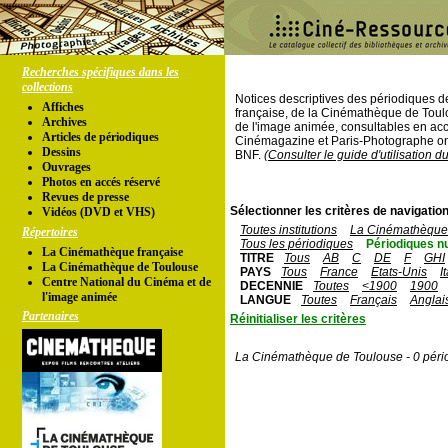
Recherches spécifiques dans les
collections
Notices descriptives des périodiques 
Affiches
française, de la Cinémathèque de Toul
Archives
de l'image animée, consultables en acc
Articles de périodiques
Cinémagazine et Paris-Photographe ont
Dessins
BNF.
(Consulter le guide d'utilisation d
Ouvrages
Photos en accés réservé
Revues de presse
Sélectionner les critères de navigation
Vidéos (DVD et VHS)
Toutes institutions
La Cinémathèque 
Répertoires
Tous les périodiques
Périodiques n
La Cinémathèque française
TITRE
Tous
AB
C
DE
F
GHI
La Cinémathèque de Toulouse
PAYS
Tous
France
Etats-Unis
I
Centre National du Cinéma et de
DECENNIE
Toutes
<1900
1900
l'image animée
LANGUE
Toutes
Français
Anglai
Partenaires
Réinitialiser les critères
La Cinémathèque de Toulouse - 0 péri