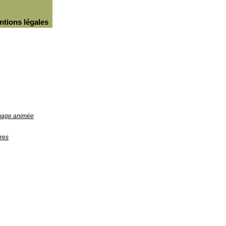
ntions légales
image animée
res