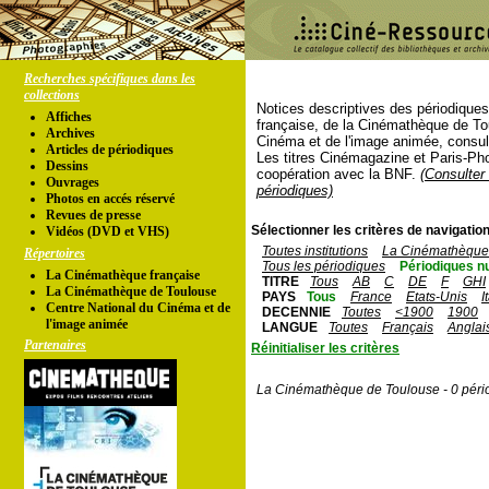
Recherches spécifiques dans les
collections
Notices descriptives des périodique
Affiches
française, de la Cinémathèque de To
Archives
Cinéma et de l'image animée, consul
Articles de périodiques
Les titres Cinémagazine et Paris-Ph
Dessins
coopération avec la BNF.
(Consulter 
Ouvrages
périodiques)
Photos en accés réservé
Revues de presse
Sélectionner les critères de navigation
Vidéos (DVD et VHS)
Toutes institutions
La Cinémathèque 
Répertoires
Tous les périodiques
Périodiques n
La Cinémathèque française
TITRE
Tous
AB
C
DE
F
GHI
La Cinémathèque de Toulouse
PAYS
Tous
France
Etats-Unis
I
Centre National du Cinéma et de
DECENNIE
Toutes
<1900
1900
l'image animée
LANGUE
Toutes
Français
Anglai
Partenaires
Réinitialiser les critères
La Cinémathèque de Toulouse - 0 péri