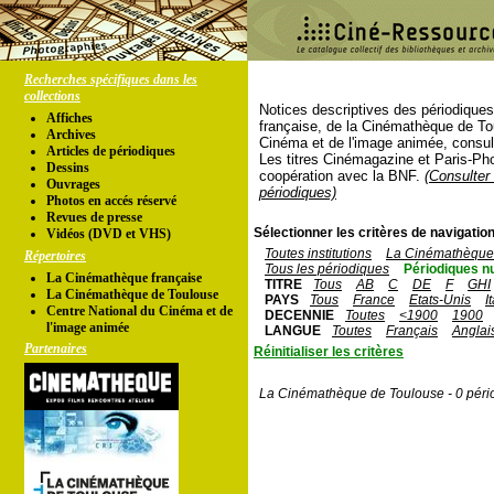
Recherches spécifiques dans les
collections
Notices descriptives des périodique
Affiches
française, de la Cinémathèque de To
Archives
Cinéma et de l'image animée, consul
Articles de périodiques
Les titres Cinémagazine et Paris-Ph
Dessins
coopération avec la BNF.
(Consulter 
Ouvrages
périodiques)
Photos en accés réservé
Revues de presse
Sélectionner les critères de navigation
Vidéos (DVD et VHS)
Toutes institutions
La Cinémathèque 
Répertoires
Tous les périodiques
Périodiques n
La Cinémathèque française
TITRE
Tous
AB
C
DE
F
GHI
La Cinémathèque de Toulouse
PAYS
Tous
France
Etats-Unis
I
Centre National du Cinéma et de
DECENNIE
Toutes
<1900
1900
l'image animée
LANGUE
Toutes
Français
Anglai
Partenaires
Réinitialiser les critères
La Cinémathèque de Toulouse - 0 péri