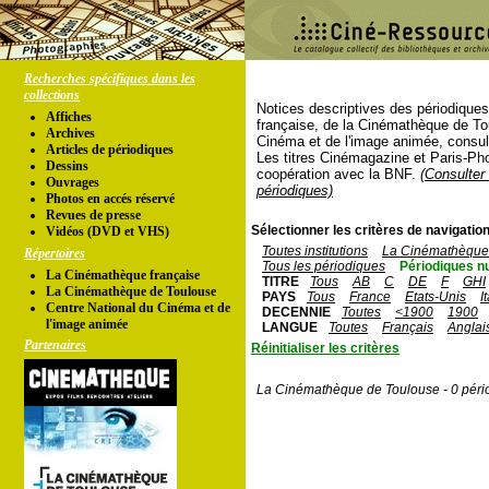
Recherches spécifiques dans les
collections
Notices descriptives des périodique
Affiches
française, de la Cinémathèque de To
Archives
Cinéma et de l'image animée, consul
Articles de périodiques
Les titres Cinémagazine et Paris-Ph
Dessins
coopération avec la BNF.
(Consulter 
Ouvrages
périodiques)
Photos en accés réservé
Revues de presse
Sélectionner les critères de navigation
Vidéos (DVD et VHS)
Toutes institutions
La Cinémathèque 
Répertoires
Tous les périodiques
Périodiques n
La Cinémathèque française
TITRE
Tous
AB
C
DE
F
GHI
La Cinémathèque de Toulouse
PAYS
Tous
France
Etats-Unis
I
Centre National du Cinéma et de
DECENNIE
Toutes
<1900
1900
l'image animée
LANGUE
Toutes
Français
Anglai
Partenaires
Réinitialiser les critères
La Cinémathèque de Toulouse - 0 péri