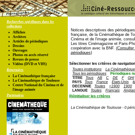
Recherches spécifiques dans les
collections
Notices descriptives des périodique
Affiches
française, de la Cinémathèque de To
Archives
Cinéma et de l'image animée, consul
Articles de périodiques
Les titres Cinémagazine et Paris-Ph
Dessins
coopération avec la BNF.
(Consulter 
Ouvrages
périodiques)
Photos en accés réservé
Revues de presse
Sélectionner les critères de navigation
Vidéos (DVD et VHS)
Toutes institutions
La Cinémathèque 
Répertoires
Tous les périodiques
Périodiques n
La Cinémathèque française
TITRE
Tous
AB
C
DE
F
GHI
La Cinémathèque de Toulouse
PAYS
Tous
France
Etats-Unis
I
Centre National du Cinéma et de
DECENNIE
Toutes
<1900
1900
l'image animée
LANGUE
Toutes
Français
Anglai
Partenaires
Réinitialiser les critères
La Cinémathèque de Toulouse - 0 péri