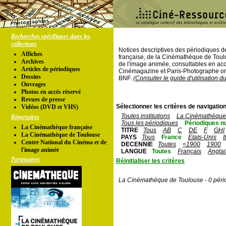
Recherches spécifiques dans les
collections
Notices descriptives des périodiques 
Affiches
française, de la Cinémathèque de Toul
Archives
de l'image animée, consultables en acc
Articles de périodiques
Cinémagazine et Paris-Photographe ont
Dessins
BNF.
(Consulter le guide d'utilisation d
Ouvrages
Photos en accés réservé
Revues de presse
Sélectionner les critères de navigation
Vidéos (DVD et VHS)
Toutes institutions
La Cinémathèque 
Répertoires
Tous les périodiques
Périodiques n
La Cinémathèque française
TITRE
Tous
AB
C
DE
F
GHI
La Cinémathèque de Toulouse
PAYS
Tous
France
Etats-Unis
I
Centre National du Cinéma et de
DECENNIE
Toutes
<1900
1900
l'image animée
LANGUE
Toutes
Français
Anglai
Partenaires
Réinitialiser les critères
La Cinémathèque de Toulouse - 0 péri