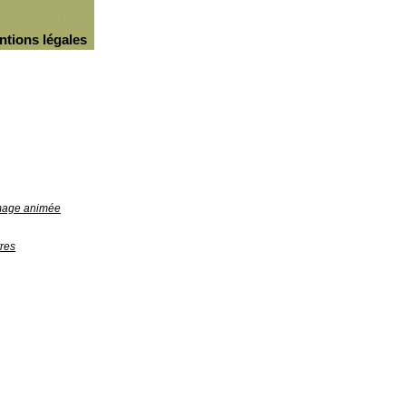
ntions légales
image animée
res