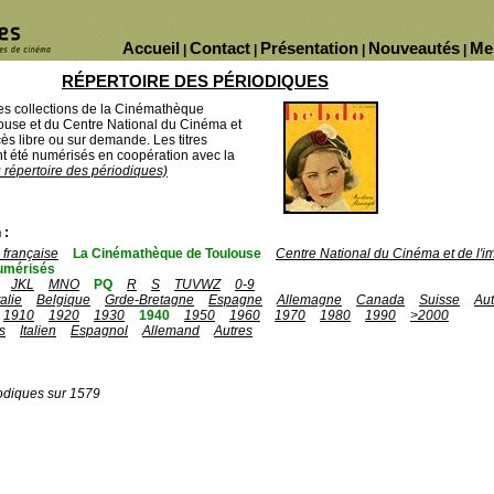
Accueil
Contact
Présentation
Nouveautés
Me
|
|
|
|
RÉPERTOIRE DES PÉRIODIQUES
des collections de la Cinémathèque
ouse et du Centre National du Cinéma et
ès libre ou sur demande. Les titres
 été numérisés en coopération avec la
u répertoire des périodiques)
 :
française
La Cinémathèque de Toulouse
Centre National du Cinéma et de l'
umérisés
JKL
MNO
PQ
R
S
TUVWZ
0-9
talie
Belgique
Grde-Bretagne
Espagne
Allemagne
Canada
Suisse
Aut
1910
1920
1930
1940
1950
1960
1970
1980
1990
>2000
s
Italien
Espagnol
Allemand
Autres
odiques sur 1579