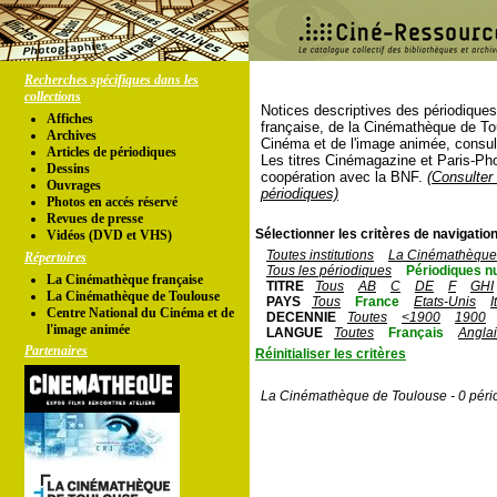
Recherches spécifiques dans les
collections
Notices descriptives des périodique
Affiches
française, de la Cinémathèque de To
Archives
Cinéma et de l'image animée, consul
Articles de périodiques
Les titres Cinémagazine et Paris-Ph
Dessins
coopération avec la BNF.
(Consulter 
Ouvrages
périodiques)
Photos en accés réservé
Revues de presse
Sélectionner les critères de navigation
Vidéos (DVD et VHS)
Toutes institutions
La Cinémathèque 
Répertoires
Tous les périodiques
Périodiques n
La Cinémathèque française
TITRE
Tous
AB
C
DE
F
GHI
La Cinémathèque de Toulouse
PAYS
Tous
France
Etats-Unis
I
Centre National du Cinéma et de
DECENNIE
Toutes
<1900
1900
l'image animée
LANGUE
Toutes
Français
Angla
Partenaires
Réinitialiser les critères
La Cinémathèque de Toulouse - 0 péri