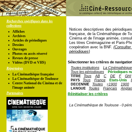
Recherches spécifiques dans les
collections
Notices descriptives des périodique
Affiches
française, de la Cinémathèque de To
Archives
Cinéma et de l'image animée, consul
Articles de périodiques
Les titres Cinémagazine et Paris-Ph
Dessins
coopération avec la BNF.
(Consulter 
Ouvrages
périodiques)
Photos en accés réservé
Revues de presse
Sélectionner les critères de navigation
Vidéos (DVD et VHS)
Toutes institutions
La Cinémathèque 
Répertoires
Tous les périodiques
Périodiques n
La Cinémathèque française
TITRE
Tous
AB
C
DE
F
GHI
La Cinémathèque de Toulouse
PAYS
Tous
France
Etats-Unis
Centre National du Cinéma et de
DECENNIE
Toutes
<1900
1900
l'image animée
LANGUE
Toutes
Français
Anglai
Partenaires
Réinitialiser les critères
La Cinémathèque de Toulouse - 0 péri