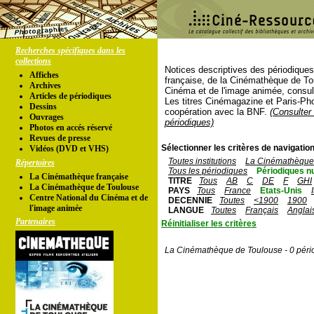
Recherches spécifiques dans les
collections
Notices descriptives des périodique
Affiches
française, de la Cinémathèque de To
Archives
Cinéma et de l'image animée, consul
Articles de périodiques
Les titres Cinémagazine et Paris-Ph
Dessins
coopération avec la BNF.
(Consulter 
Ouvrages
périodiques)
Photos en accés réservé
Revues de presse
Sélectionner les critères de navigation
Vidéos (DVD et VHS)
Toutes institutions
La Cinémathèque 
Répertoires
Tous les périodiques
Périodiques n
La Cinémathèque française
TITRE
Tous
AB
C
DE
F
GHI
La Cinémathèque de Toulouse
PAYS
Tous
France
Etats-Unis
Centre National du Cinéma et de
DECENNIE
Toutes
<1900
1900
l'image animée
LANGUE
Toutes
Français
Anglai
Partenaires
Réinitialiser les critères
La Cinémathèque de Toulouse - 0 péri