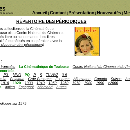
Accueil
Contact
Présentation
Nouveautés
Me
|
|
|
|
RÉPERTOIRE DES PÉRIODIQUES
des collections de la Cinémathèque
ouse et du Centre National du Cinéma et
ès libre ou sur demande. Les titres
 été numérisés en coopération avec la
u répertoire des périodiques)
 :
française
La Cinémathèque de Toulouse
Centre National du Cinéma et de l'
umérisés
JKL
MNO
PQ
R
S
TUVWZ
0-9
Italie
Belgique
Grde-Bretagne
Espagne
Allemagne
Canada
Suisse
Au
1910
1920
1930
1940
1950
1960
1970
1980
1990
>2000
s
Italien
Espagnol
Allemand
Autres
odiques sur 1579