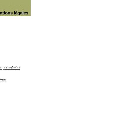
ntions légales
image animée
tres