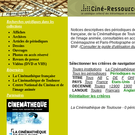
Recherches spécifiques dans les
collections
Notices descriptives des périodiques 
Affiches
française, de la Cinémathèque de Toul
Archives
de l'image animée, consultables en acc
Articles de périodiques
Cinémagazine et Paris-Photographe ont
Dessins
BNF.
(Consulter le guide d'utilisation d
Ouvrages
Photos en accés réservé
Revues de presse
Sélectionner les critères de navigation
Vidéos (DVD et VHS)
Toutes institutions
La Cinémathèque 
Répertoires
Tous les périodiques
Périodiques n
La Cinémathèque française
TITRE
Tous
AB
C
DE
F
GHI
La Cinémathèque de Toulouse
PAYS
Tous
France
Etats-Unis
Centre National du Cinéma et de
DECENNIE
Toutes
<1900
1900
l'image animée
LANGUE
Toutes
Français
Anglai
Partenaires
Réinitialiser les critères
La Cinémathèque de Toulouse - 0 péri