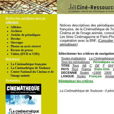
Recherches spécifiques dans les
collections
Notices descriptives des périodique
Affiches
française, de la Cinémathèque de To
Archives
Cinéma et de l'image animée, consul
Articles de périodiques
Les titres Cinémagazine et Paris-Ph
Dessins
coopération avec la BNF.
(Consulter 
Ouvrages
périodiques)
Photos en accés réservé
Revues de presse
Sélectionner les critères de navigation
Vidéos (DVD et VHS)
Toutes institutions
La Cinémathèque 
Répertoires
Tous les périodiques
Périodiques n
La Cinémathèque française
TITRE
Tous
AB
C
DE
F
GHI
La Cinémathèque de Toulouse
PAYS
Tous
France
Etats-Unis
Centre National du Cinéma et de
DECENNIE
Toutes
<1900
1900
l'image animée
LANGUE
Toutes
Français
Angla
Partenaires
Réinitialiser les critères
La Cinémathèque de Toulouse - 0 péri